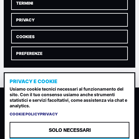
TERMINI
PRIVACY
COOKIES
PREFERENZE
PRIVACY E COOKIE
Usiamo cookie tecnici necessari al funzionamento del
sito. Con il tuo consenso usiamo anche strumenti
CLASSIFICA INDIE
statistici e servizi facoltativi, come assistenza via chat e
analytics.
Classifica per indice di gradimento generata dall analisi di
uscite, streaming web e rilevamenti radio.
COOKIE POLICY
PRIVACY
CONTATTA
CHI SIAMO
SOLO NECESSARI