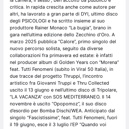
la camera, il sesso”, ben accolto da pubblico e
critica. In rapida crescita anche come autore per
altri, ha lavorato a gran parte di DYI, ultimo disco
degli PSICOLOGI e ha scritto insieme al suo
produttore Rainer Monaco "La bugia", brano in
gara nell’ultima edizione dello Zecchino d'Oro. A
marzo 2025 pubblica “Calore”, primo singolo del
nuovo percorso solista, seguito da diverse
collaborazioni fra primavera ed estate: è infatti
nel producer album di Golden Years con “Morena”
feat. Tutti Fenomeni (subito in Viral 50 Italia), in
due tracce del progetto Thruppi, l’incontro
artistico fra Giovanni Truppi e Thru Collected
uscito il 13 giugno e nell’ultimo disco di Tripolare,
“LA VACANZA” con SOS MEDITERRANEO. Il 14
novembre è uscito “Opopomoz”, il suo disco
d’esordio per Bomba Dischi/WEA. Anticipato dal
singolo “Fascistissime”, feat. Tutti Fenomeni, fuori
il 19 giugno, esce il 3 luglio l’EP “Quando voi