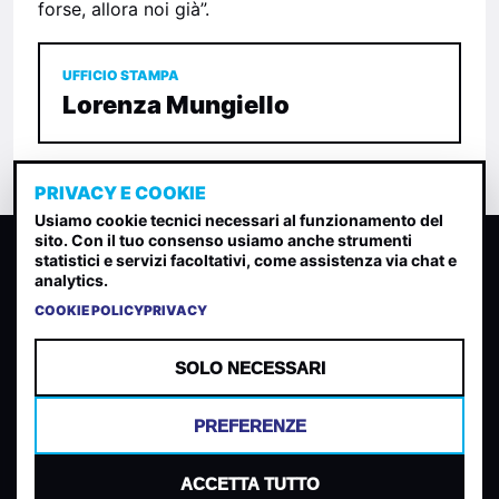
forse, allora noi già”.
UFFICIO STAMPA
Lorenza Mungiello
PRIVACY E COOKIE
Usiamo cookie tecnici necessari al funzionamento del
sito. Con il tuo consenso usiamo anche strumenti
CLASSIFICA INDIE
statistici e servizi facoltativi, come assistenza via chat e
analytics.
Classifica per indice di gradimento generata dall analisi di
uscite, streaming web e rilevamenti radio.
COOKIE POLICY
PRIVACY
CONTATTA
CHI SIAMO
SOLO NECESSARI
TERMINI E CONDIZIONI
PRIVACY POLICY
PREFERENZE
COOKIES
PREFERENZE COOKIES
ACCETTA TUTTO