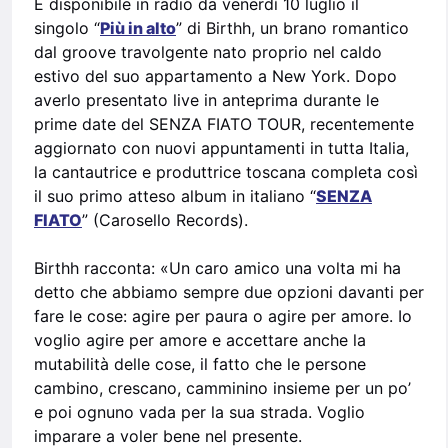
È disponibile in radio da venerdì 10 luglio il
singolo “
Più in alto
” di Birthh, un brano romantico
dal groove travolgente nato proprio nel caldo
estivo del suo appartamento a New York. Dopo
averlo presentato live in anteprima durante le
prime date del SENZA FIATO TOUR, recentemente
aggiornato con nuovi appuntamenti in tutta Italia,
la cantautrice e produttrice toscana completa così
il suo primo atteso album in italiano “
SENZA
FIATO
” (Carosello Records).
Birthh racconta: «Un caro amico una volta mi ha
detto che abbiamo sempre due opzioni davanti per
fare le cose: agire per paura o agire per amore. Io
voglio agire per amore e accettare anche la
mutabilità delle cose, il fatto che le persone
cambino, crescano, camminino insieme per un po’
e poi ognuno vada per la sua strada. Voglio
imparare a voler bene nel presente.