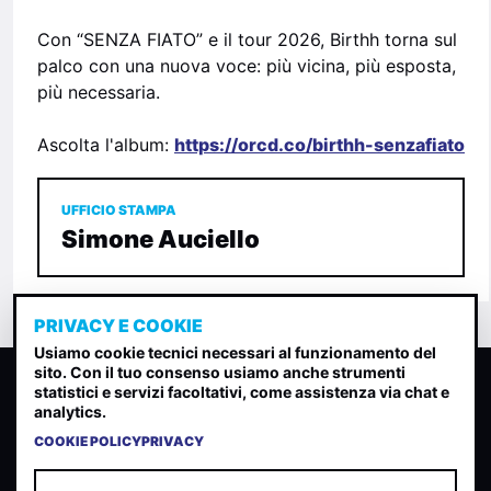
Con “SENZA FIATO” e il tour 2026, Birthh torna sul
palco con una nuova voce: più vicina, più esposta,
più necessaria.
Ascolta l'album:
https://orcd.co/birthh-senzafiato
UFFICIO STAMPA
Simone Auciello
PRIVACY E COOKIE
Usiamo cookie tecnici necessari al funzionamento del
sito. Con il tuo consenso usiamo anche strumenti
CLASSIFICA INDIE
statistici e servizi facoltativi, come assistenza via chat e
analytics.
Classifica per indice di gradimento generata dall analisi di
uscite, streaming web e rilevamenti radio.
COOKIE POLICY
PRIVACY
CONTATTA
CHI SIAMO