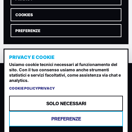
COOKIES
PREFERENZE
PRIVACY E COOKIE
Usiamo cookie tecnici necessari al funzionamento del
sito. Con il tuo consenso usiamo anche strumenti
CLASSIFICA INDIE
statistici e servizi facoltativi, come assistenza via chat e
analytics.
Classifica per indice di gradimento generata dall analisi di
uscite, streaming web e rilevamenti radio.
COOKIE POLICY
PRIVACY
CONTATTA
CHI SIAMO
SOLO NECESSARI
TERMINI E CONDIZIONI
PRIVACY POLICY
PREFERENZE
COOKIES
PREFERENZE COOKIES