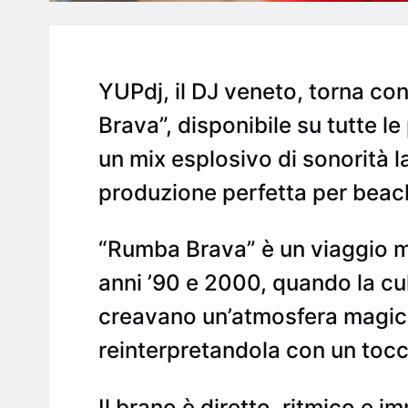
YUPdj, il DJ veneto, torna con
Brava”, disponibile su tutte le 
un mix esplosivo di sonorità l
produzione perfetta per beach 
“Rumba Brava” è un viaggio mus
anni ’90 e 2000, quando la cul
creavano un’atmosfera magic
reinterpretandola con un to
Il brano è diretto, ritmico e 