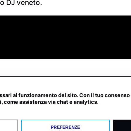
sto DJ veneto.
sari al funzionamento del sito. Con il tuo consens
ivi, come assistenza via chat e analytics.
scite, streaming web e rilevamenti radio.
PREFERENZE