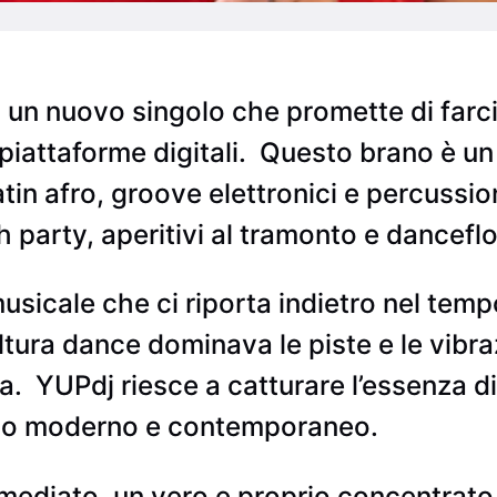
 un nuovo singolo che promette di farci 
piattaforme digitali.
Questo brano è un v
atin afro, groove elettronici e percussio
party, aperitivi al tramonto e danceflo
icale che ci riporta indietro nel tempo,
tura dance dominava le piste e le vibrazi
a.
YUPdj riesce a catturare l’essenza di
cco moderno e contemporaneo.
immediato, un vero e proprio concentrato