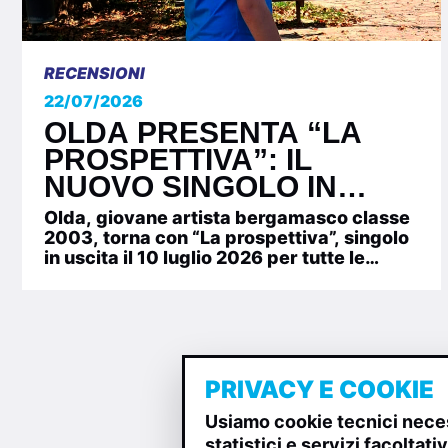
RECENSIONI
22/07/2026
OLDA PRESENTA “LA
PROSPETTIVA”: IL
NUOVO SINGOLO IN
RADIO DAL PROSSIMO
Olda, giovane artista bergamasco classe
10 LUGLIO 2026
2003, torna con “La prospettiva”, singolo
in uscita il 10 luglio 2026 per tutte le
emittenti radiofoniche...
PRIVACY E COOKIE
Usiamo cookie tecnici neces
statistici e servizi facoltat