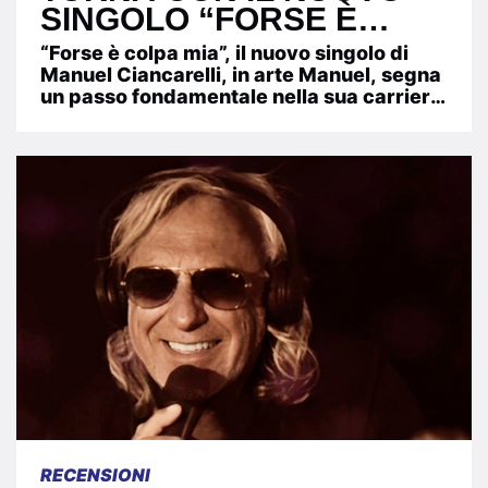
SINGOLO “FORSE È
COLPA MIA”, IN RADIO E
“Forse è colpa mia”, il nuovo singolo di
IN TUTTI I DIGITAL STORE
Manuel Ciancarelli, in arte Manuel, segna
un passo fondamentale nella sua carriera
DAL 24 LUGLIO 2026
artistica. Prodotto dal...
RECENSIONI