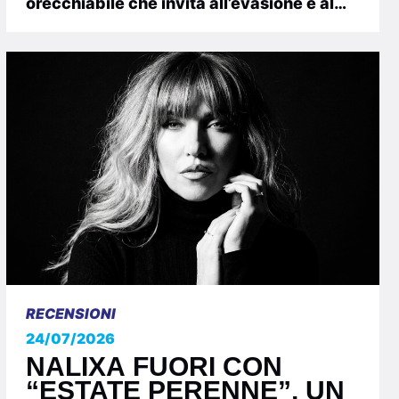
orecchiabile che invita all’evasione e al
godimento del presente. La melodia...
RECENSIONI
24/07/2026
NALIXA FUORI CON
“ESTATE PERENNE”, UN