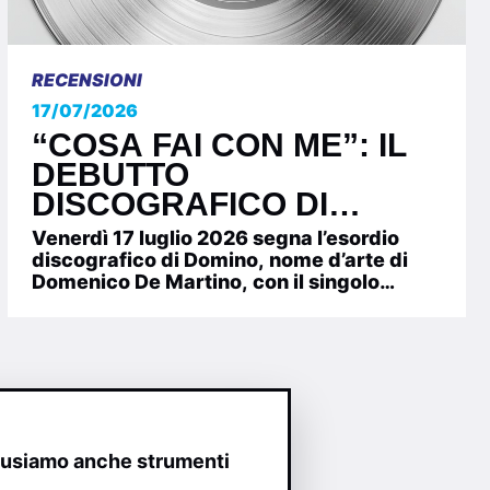
RECENSIONI
17/07/2026
“COSA FAI CON ME”: IL
DEBUTTO
DISCOGRAFICO DI
DOMINO, FUORI DAL 17
Venerdì 17 luglio 2026 segna l’esordio
LUGLIO 2026
discografico di Domino, nome d’arte di
Domenico De Martino, con il singolo
“Cosa fai con me”, pubblicato da...
o usiamo anche strumenti