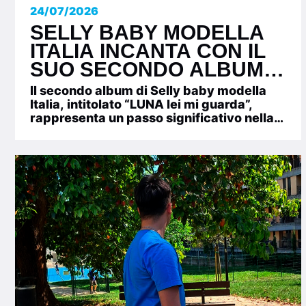
24/07/2026
SELLY BABY MODELLA
ITALIA INCANTA CON IL
SUO SECONDO ALBUM
“LUNA LEI MI GUARDA”
Il secondo album di Selly baby modella
Italia, intitolato “LUNA lei mi guarda”,
rappresenta un passo significativo nella
crescita artistica di questa...