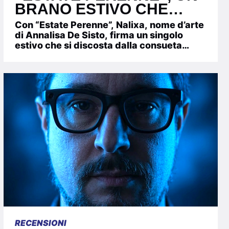
BRANO ESTIVO CHE
GUARDA IN FACCIA IL
Con “Estate Perenne”, Nalixa, nome d’arte
CLIMA CHE CAMBIA
di Annalisa De Sisto, firma un singolo
estivo che si discosta dalla consueta
leggerezza del genere...
RECENSIONI