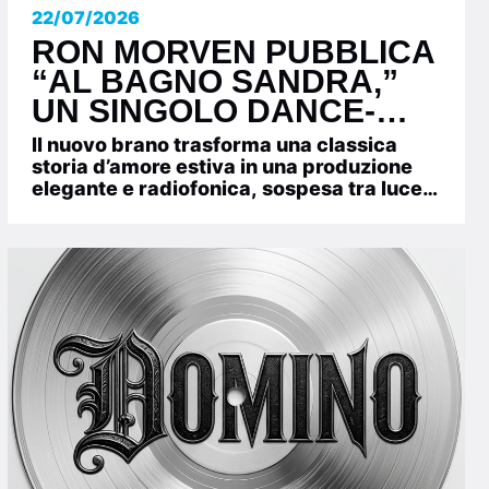
22/07/2026
RON MORVEN PUBBLICA
“AL BAGNO SANDRA,”
UN SINGOLO DANCE-
POP ITALIANO TRA
Il nuovo brano trasforma una classica
AMORE ESTIVO,
storia d’amore estiva in una produzione
elegante e radiofonica, sospesa tra luce
MEMORIA E VERSILIA
italiana, nostalgia e slancio...