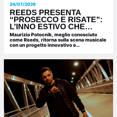
24/07/2026
REEDS PRESENTA
“PROSECCO E RISATE”:
L’INNO ESTIVO CHE
CELEBRA L’AMORE TRA
Maurizio Potocnik, meglio conosciuto
VIGNE, MARE E MUSICA.
come Reeds, ritorna sulla scena musicale
con un progetto innovativo e
affascinante: “The Food Music”. Dopo
aver...