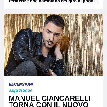
tendenze che cambiano nel giro di pochi
RACCONTA LA VITA
mesi, il cantautorato continua a...
RECENSIONI
24/07/2026
MANUEL CIANCARELLI
TORNA CON IL NUOVO