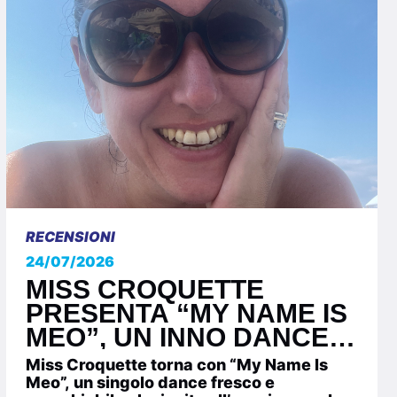
RECENSIONI
24/07/2026
MISS CROQUETTE
PRESENTA “MY NAME IS
MEO”, UN INNO DANCE
PER CELEBRARE E PER
Miss Croquette torna con “My Name Is
DIVERTIRSI.
Meo”, un singolo dance fresco e