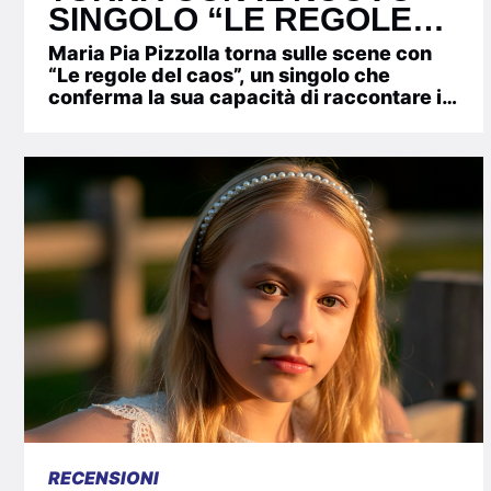
SINGOLO “LE REGOLE
DEL CAOS”,
Maria Pia Pizzolla torna sulle scene con
DISPONIBILE DA
“Le regole del caos”, un singolo che
conferma la sua capacità di raccontare il
VENERDÌ 24 LUGLIO 2026
presente con sensibilità e...
RECENSIONI