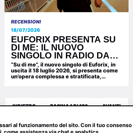
RECENSIONI
18/07/2026
EUFORIX PRESENTA SU
DI ME: IL NUOVO
SINGOLO IN RADIO DAL
18 LUGLIO 2026
“Su di me”, il nuovo singolo di Euforix, in
uscita il 18 luglio 2026, si presenta come
un’opera complessa e stratificata,
capace di catturare...
INDIETRO
PAGINA 1 DI 126
AVANTI
sari al funzionamento del sito. Con il tuo consens
ivi, come assistenza via chat e analytics.